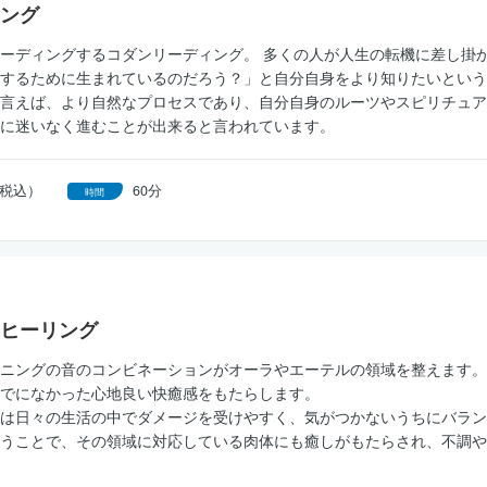
ング
ーディングするコダンリーディング。 多くの人が人生の転機に差し掛
するために生まれているのだろう？」と自分自身をより知りたいという
言えば、より自然なプロセスであり、自分自身のルーツやスピリチュア
に迷いなく進むことが出来ると言われています。
円（税込）
60分
時間
ヒーリング
ニングの音のコンビネーションがオーラやエーテルの領域を整えます。
でになかった心地良い快癒感をもたらします。
は日々の生活の中でダメージを受けやすく、気がつかないうちにバラン
うことで、その領域に対応している肉体にも癒しがもたらされ、不調や