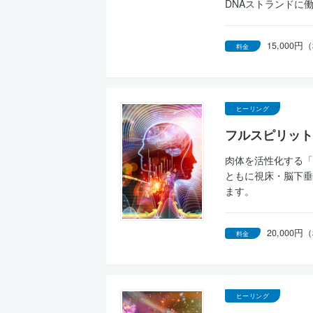
DNAストランドに
15,00
料金
ヒーリング
フルスピリット
肉体を活性化する「
ともに視床・脳下垂
ます。
20,000
料金
ヒーリング