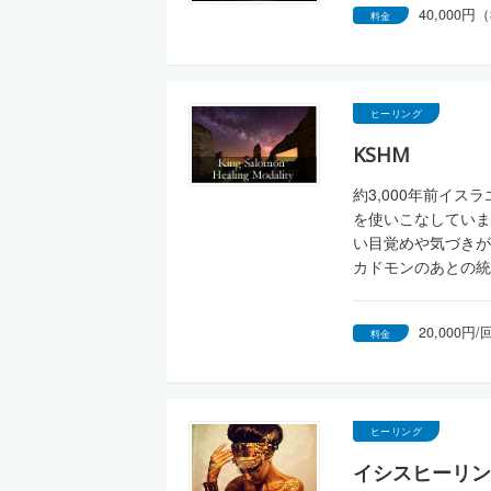
40,000
料金
ヒーリング
KSHM
約3,000年前イ
を使いこなしていま
い目覚めや気づきが
カドモンのあとの統
20,000円
料金
ヒーリング
イシスヒーリン