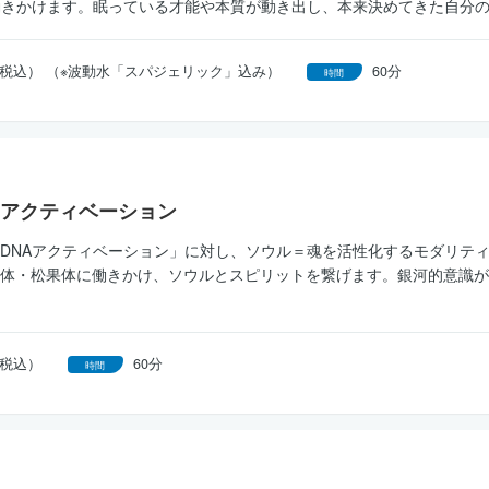
働きかけます。眠っている才能や本質が動き出し、本来決めてきた自分
0円（税込） （※波動水「スパジェリック」込み）
60分
時間
アクティベーション
DNAアクティベーション」に対し、ソウル＝魂を活性化するモダリテ
体・松果体に働きかけ、ソウルとスピリットを繋げます。銀河的意識が
円（税込）
60分
時間