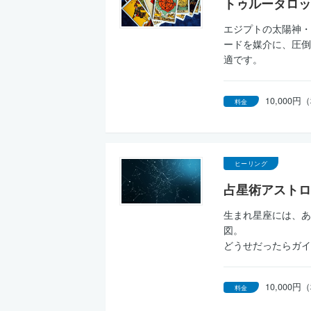
トゥルータロッ
エジプトの太陽神・
ードを媒介に、圧倒
適です。
10,000
料金
ヒーリング
占星術アストロ
生まれ星座には、あ
図。
どうせだったらガイ
10,000
料金