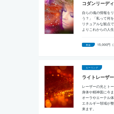
コダンリーディ
自らの魂の情報をリ
う？」「私って何を
リチュアルな観点で
よりこれからの人生
15,000
料金
ヒーリング
ライトレーザー
レーザーの光とトー
身体や精神面に今ま
オーラやエーテル体
エネルギー領域が整
来ます。