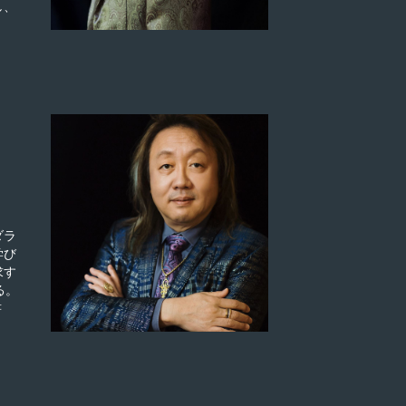
し、
ダラ
学び
求す
る。
書