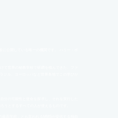
般に公開している唯一の機関です。 ハリー・ポ
受けて世界の秘教学校で研鑽を積んできた、ファ
ブラジル、ヨーロッパなど世界各地でこの学びが
、自分の可能性と使命を探求し、それを実行した
知ろうとするすべての人が使えるものです。
の最高学府」とも言われるMMSが提供する独自