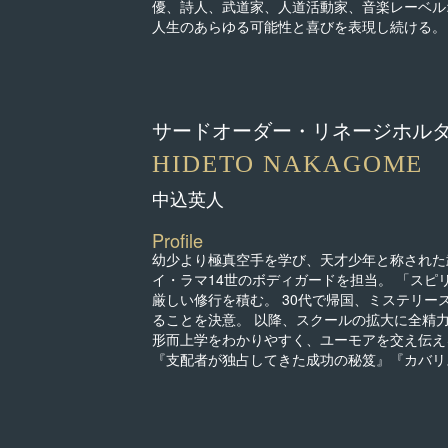
優、詩人、武道家、人道活動家、音楽レーベルオ
人生のあらゆる可能性と喜びを表現し続ける。
サードオーダー・リネージホル
HIDETO NAKAGOME
中込英人
Profile
幼少より極真空手を学び、天才少年と称された
イ・ラマ14世のボディガードを担当。 「ス
厳しい修行を積む。 30代で帰国、ミステリ
ることを決意。 以降、スクールの拡大に全精力
形而上学をわかりやすく、ユーモアを交え伝え
『支配者が独占してきた成功の秘笈』『カバリ