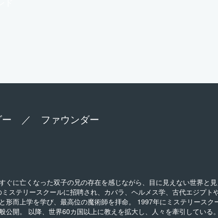
ンド
ダー ／ ファウンダー
すぐに亡くなった双子の兄の存在を感じながら、目に見えない世界と見
国のミステリースクールに招聘され、カバラ、ヘルメス学、古代エジプト
形而上学を学び、最高位の魔術師を拝命。 1997年にミステリースク
公開。 以降、世界60カ国以上に教えを拡大し、人々を牽引している。