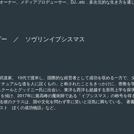
ーナー、メディアプロデューサー、DJ...etc．多次元的な生き方を通
ダー ／ ソヴリンイプシスマス
武道家。 10代で渡米し、国際的な経営者として成功を収める一方で、
ピリチュアルな道を人に説くもの」と称されたことをきっかけに、密教を
ースクールとグッドニー氏に出会い、東洋も西洋も超越する形而上学を探
を傾け、2017年に最高峰の魔術師である「イプシスマス」の称号を得
る彼のクラスは、国や文化を問わず常に笑いと活気に満ちている。 著
スト ぼくの成功物語』など。