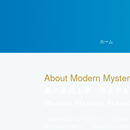
ホーム
About Modern Myster
真の形而上学・帝王学
Modern Mystery Schoo
「私はなぜ生まれてきたのだろう」「私は何者
多くの人はその問いに、「答えがない」と追求