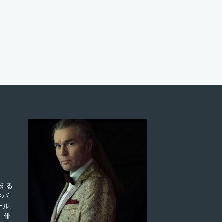
える
やバ
ール
 俳