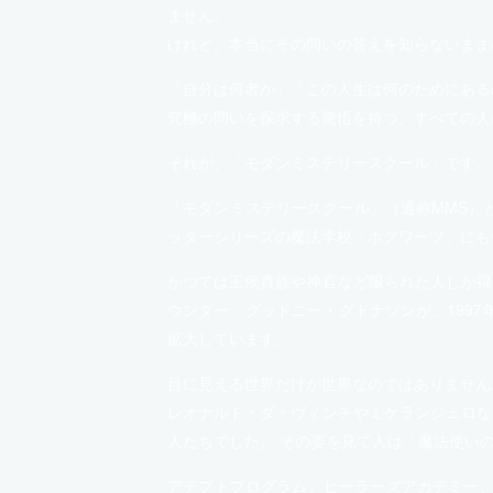
ません。
けれど、本当にその問いの答えを知らないまま
「自分は何者か」「この人生は何のためにある
究極の問いを探求する覚悟を持つ、すべての人
それが、「モダンミステリースクール」です。
「モダンミステリースクール」（通称MMS）
ッターシリーズの魔法学校「ホグワーツ」にも
かつては王侯貴族や神官など限られた人しか得
ウンダー グッドニー・グドナソンが、199
拡大しています。
目に見える世界だけが世界なのではありません
レオナルド・ダ・ヴィンチやミケランジェロな
人たちでした。 その姿を見て人は「魔法使い
アデプトプログラム、ヒーラーズアカデミー、