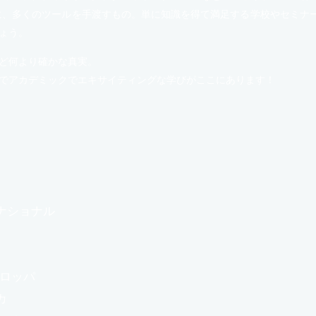
に、多くのツールを手渡すもの。単に知識を得て満足する学校やセミナー
ょう。
ど何より確かな真実。
でアカデミックでエキサイティングな学びがここにあります！
ナショナル
ーロッパ
カ