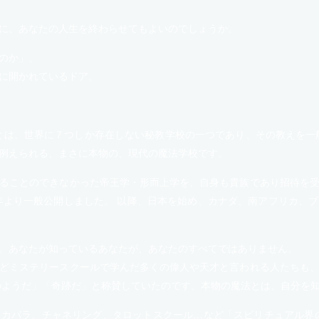
に、あなたの人生を終わらせてもよいのでしょうか。
のか」。
に開かれているドア。
とは、世界に７つしか存在しない秘教学校の一つであり、その教えを一
例えられる、まさに本物の、現代の魔法学校です。
ることのできなかった帝王学・形而上学を、自身も貴族であり招待を
7年より一般公開しました。 以降、日本を始め、カナダ、南アフリカ、
。あなたが知っているあなたが、あなたのすべてではありません。
どミステリースクールで学んだ多くの偉人や天才と言われる人たちも
のようだ」「奇跡だ」と称賛していたのです。本物の魔法とは、自分を
カバラ、チャネリング、タロットスクール…など「スピリチュアル界