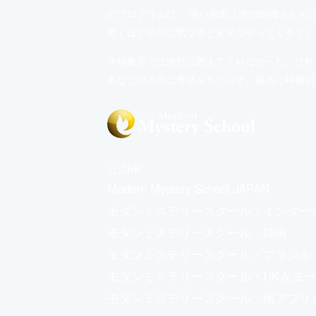
のプログラムは、 深い形而上学の知識ととも
驚くほど自分に気づきと変化がやってくるでし
学校教育では絶対に教えてくれなかった、けれ
あなたの人生に奇跡をもたらす、最高に神秘的
公式HP
Modern Mystery School JAPAN
モダンミステリースクール・インター
モダンミステリースクール・韓国
モダンミステリースクール・ブラジル
モダンミステリースクール・UK＆ヨ
モダンミステリースクール・南アフリ